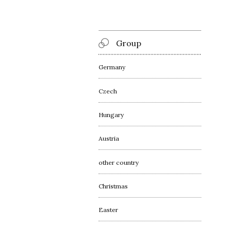
Group
Germany
Czech
Hungary
Austria
other country
Christmas
Easter