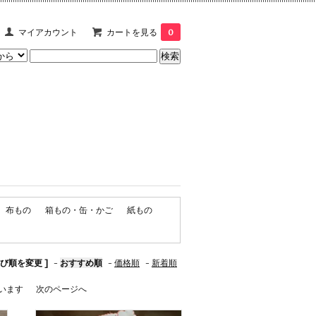
マイアカウント
カートを見る
0
布もの
箱もの・缶・かご
紙もの
並び順を変更 ]
-
おすすめ順
-
価格順
-
新着順
しています
次のページへ