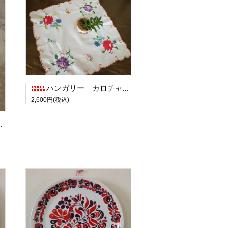
ハンガリー カロチャ刺繍のクロス 赤と紫のお花 B品 [21338]
2,600円(税込)
UNKAK」1975年 A