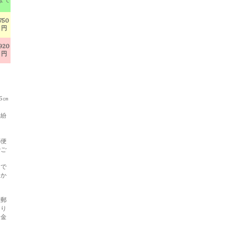
750
円
920
円
5㎝
・紛
郵便
でご
らで
らか
と郵
あり
返金