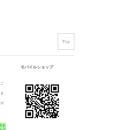
Top
モバイルショップ
、ご
しま
クポ
1kｇ
まで