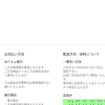
お支払い方法
配送方法・送料について
ゆうちょ銀行
一番安い方法
ご入金確認後の発送となります。
どれがよいのかわからない方は
ご注文確認メールにてお振込み先を
指定下さい。
ご案内いたします。
お安い方法を当店でご案内いた
す。
※お振込み手数料はお客様負担でお
基本的に定形外もしくはクリッ
願いいたします。
スト発送となります。
銀行振込
定形外
・香川銀行
50ｇ
100
150
250
500
ご入金確認後の発送となります。
ｇま
ｇま
ｇま
ｇま
まで