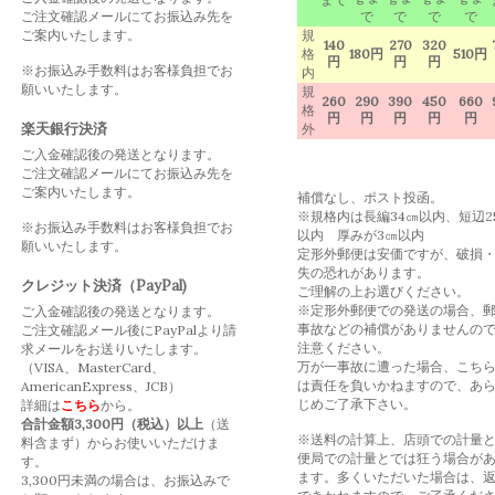
ご注文確認メールにてお振込み先を
で
で
で
で
ご案内いたします。
規
140
270
320
格
180円
510円
円
円
円
※お振込み手数料はお客様負担でお
内
願いいたします。
規
260
290
390
450
660
格
円
円
円
円
円
楽天銀行決済
外
ご入金確認後の発送となります。
ご注文確認メールにてお振込み先を
ご案内いたします。
補償なし、ポスト投函。
※規格内は長編34㎝以内、短辺2
※お振込み手数料はお客様負担でお
以内 厚みが3㎝以内
願いいたします。
定形外郵便は安価ですが、破損
失の恐れがあります。
クレジット決済（PayPal)
ご理解の上お選びください。
※定形外郵便での発送の場合、
ご入金確認後の発送となります。
事故などの補償がありませんの
ご注文確認メール後にPayPalより請
注意ください。
求メールをお送りいたします。
万が一事故に遭った場合、こち
（VISA、MasterCard、
は責任を負いかねますので、あ
AmericanExpress、JCB）
じめご了承下さい。
詳細は
こちら
から。
合計金額3,300円（税込）以上
（送
※送料の計算上、店頭での計量
料含まず）からお使いいただけま
便局での計量とでは狂う場合が
す。
ます。多くいただいた場合は、
3,300円未満の場合は、お振込みで