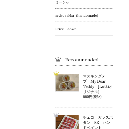
ミーシャ
artist zakka（handomade)
Price down
Recommended
マスキングテー
プ My Dear
Teddy [Lottiオ
リジナル]
660円(税込)
チェコ ガラスボ
タン RE ハン
ドペイント