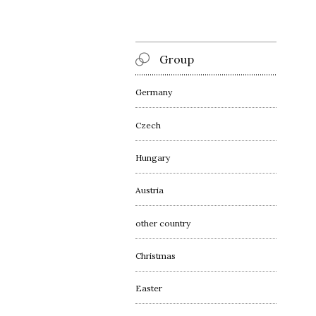
Group
Germany
Czech
Hungary
Austria
other country
Christmas
Easter