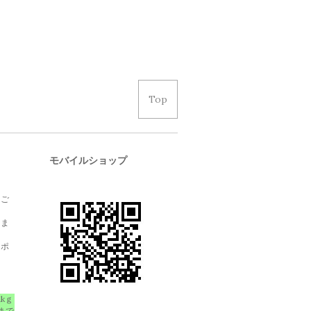
Top
モバイルショップ
、ご
しま
クポ
1kｇ
まで