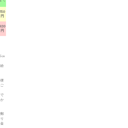
750
円
920
円
5㎝
・紛
郵便
でご
らで
らか
と郵
あり
返金