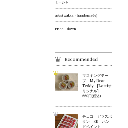
ミーシャ
artist zakka（handomade)
Price down
Recommended
マスキングテー
プ My Dear
Teddy [Lottiオ
リジナル]
660円(税込)
チェコ ガラスボ
タン RE ハン
ドペイント