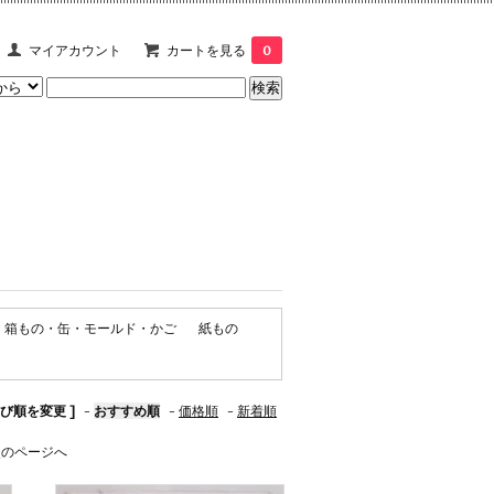
マイアカウント
カートを見る
0
箱もの・缶・モールド・かご
紙もの
並び順を変更 ]
-
おすすめ順
-
価格順
-
新着順
次のページへ