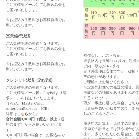
ご注文確認メールにてお振込み先を
で
で
で
で
ご案内いたします。
規
140
270
320
格
180円
510円
円
円
円
※お振込み手数料はお客様負担でお
内
願いいたします。
規
260
290
390
450
660
格
円
円
円
円
円
楽天銀行決済
外
ご入金確認後の発送となります。
ご注文確認メールにてお振込み先を
ご案内いたします。
補償なし、ポスト投函。
※規格内は長編34㎝以内、短辺2
※お振込み手数料はお客様負担でお
以内 厚みが3㎝以内
願いいたします。
定形外郵便は安価ですが、破損
失の恐れがあります。
クレジット決済（PayPal)
ご理解の上お選びください。
※定形外郵便での発送の場合、
ご入金確認後の発送となります。
事故などの補償がありませんの
ご注文確認メール後にPayPalより請
注意ください。
求メールをお送りいたします。
万が一事故に遭った場合、こち
（VISA、MasterCard、
は責任を負いかねますので、あ
AmericanExpress、JCB）
じめご了承下さい。
詳細は
こちら
から。
合計金額3,300円（税込）以上
（送
※送料の計算上、店頭での計量
料含まず）からお使いいただけま
便局での計量とでは狂う場合が
す。
ます。多くいただいた場合は、
3,300円未満の場合は、お振込みで