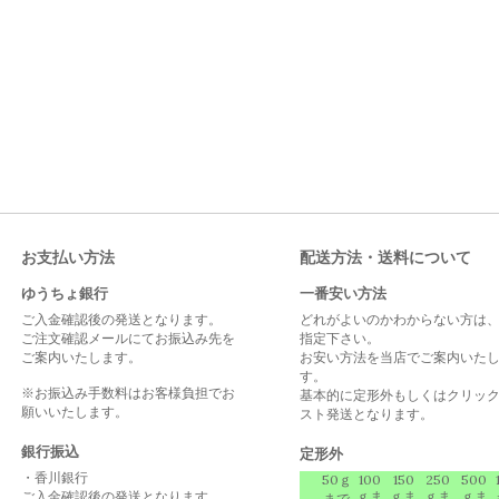
お支払い方法
配送方法・送料について
ゆうちょ銀行
一番安い方法
ご入金確認後の発送となります。
どれがよいのかわからない方は
ご注文確認メールにてお振込み先を
指定下さい。
ご案内いたします。
お安い方法を当店でご案内いた
す。
※お振込み手数料はお客様負担でお
基本的に定形外もしくはクリッ
願いいたします。
スト発送となります。
銀行振込
定形外
・香川銀行
50ｇ
100
150
250
500
ご入金確認後の発送となります。
ｇま
ｇま
ｇま
ｇま
まで