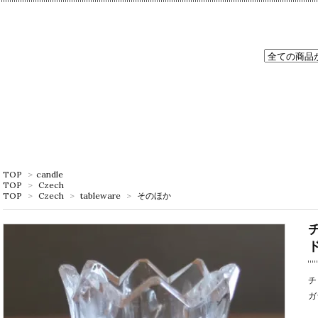
TOP
>
candle
TOP
>
Czech
TOP
>
Czech
>
tableware
>
そのほか
チ
ガ