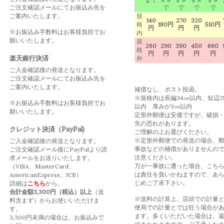
ご注文確認メールにてお振込み先を
で
で
で
で
ご案内いたします。
規
140
270
320
格
180円
510円
円
円
円
※お振込み手数料はお客様負担でお
内
願いいたします。
規
260
290
390
450
660
格
円
円
円
円
円
楽天銀行決済
外
ご入金確認後の発送となります。
ご注文確認メールにてお振込み先を
ご案内いたします。
補償なし、ポスト投函。
※規格内は長編34㎝以内、短辺2
※お振込み手数料はお客様負担でお
以内 厚みが3㎝以内
願いいたします。
定形外郵便は安価ですが、破損
失の恐れがあります。
クレジット決済（PayPal)
ご理解の上お選びください。
※定形外郵便での発送の場合、
ご入金確認後の発送となります。
事故などの補償がありませんの
ご注文確認メール後にPayPalより請
注意ください。
求メールをお送りいたします。
万が一事故に遭った場合、こち
（VISA、MasterCard、
は責任を負いかねますので、あ
AmericanExpress、JCB）
じめご了承下さい。
詳細は
こちら
から。
合計金額3,300円（税込）以上
（送
※送料の計算上、店頭での計量
料含まず）からお使いいただけま
便局での計量とでは狂う場合が
す。
ます。多くいただいた場合は、
3,300円未満の場合は、お振込みで