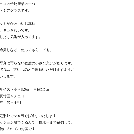
ェコの伝統産業の一つ
ヘミアグラスです。
ットがかわいいお花柄。
ラキラきれいです。
しだけ気泡が入ってます。
輪挿しなどに使ってもらっても。
写真に写らない程度の小さな欠けがあります。
SED品、古いものとご理解いただけますようお
いします。
サイズ＞高さ8.5㎝ 直径5.5㎝
買付国＞チェコ
年 代＞不明
定形外で340円でお送りいたします。
ッション材でくるんで、檀ポールで補強して、
袋に入れてのお届です。