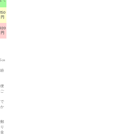
750
円
920
円
5㎝
・紛
郵便
でご
らで
らか
と郵
あり
返金