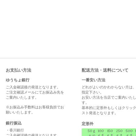
お支払い方法
配送方法・送料について
ゆうちょ銀行
一番安い方法
ご入金確認後の発送となります。
どれがよいのかわからない方は
ご注文確認メールにてお振込み先を
指定下さい。
ご案内いたします。
お安い方法を当店でご案内いた
す。
※お振込み手数料はお客様負担でお
基本的に定形外もしくはクリッ
願いいたします。
スト発送となります。
銀行振込
定形外
・香川銀行
50ｇ
100
150
250
500
ご入金確認後の発送となります。
ｇま
ｇま
ｇま
ｇま
まで