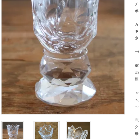
チ
ボ
カ
キ
少
一
※
U
願
＜
＜
＜
※
ク
紙