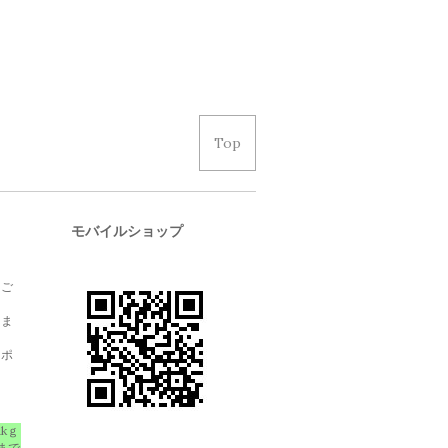
Top
モバイルショップ
、ご
しま
クポ
1kｇ
まで