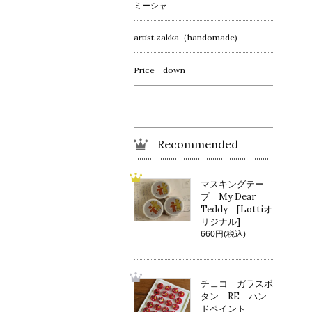
ミーシャ
artist zakka（handomade)
Price down
Recommended
マスキングテー
プ My Dear
Teddy [Lottiオ
リジナル]
660円(税込)
チェコ ガラスボ
タン RE ハン
ドペイント