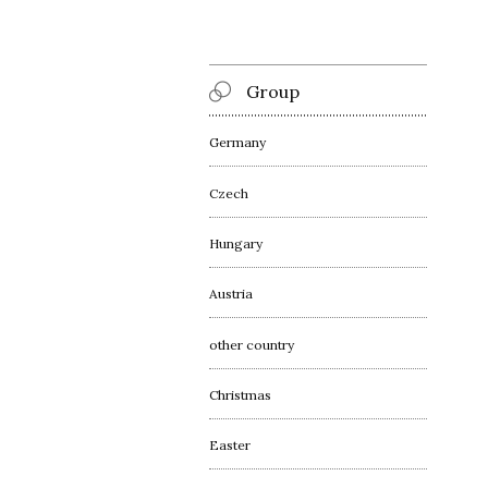
Group
Germany
Czech
Hungary
Austria
other country
Christmas
Easter