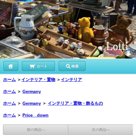
カート
検索
ホーム
＞
インテリア・置物
＞
インテリア
ホーム
＞
Germany
ホーム
＞
Germany
＞
インテリア・置物・飾るもの
ホーム
＞
Price down
前の商品へ
次の商品へ