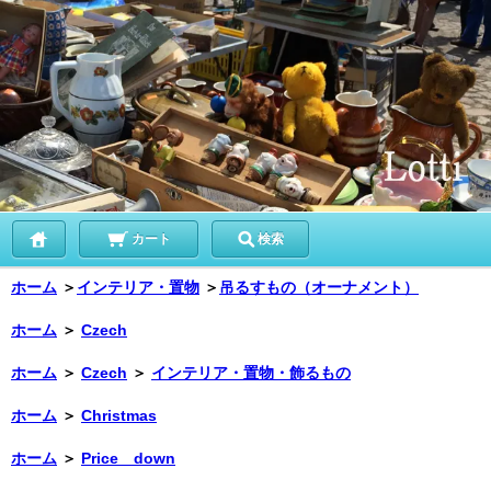
カート
検索
ホーム
＞
インテリア・置物
＞
吊るすもの（オーナメント）
ホーム
＞
Czech
ホーム
＞
Czech
＞
インテリア・置物・飾るもの
ホーム
＞
Christmas
ホーム
＞
Price down