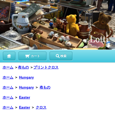
カート
検索
ホーム
＞
布もの
＞
プリントクロス
ホーム
＞
Hungary
ホーム
＞
Hungary
＞
布もの
ホーム
＞
Easter
ホーム
＞
Easter
＞
クロス