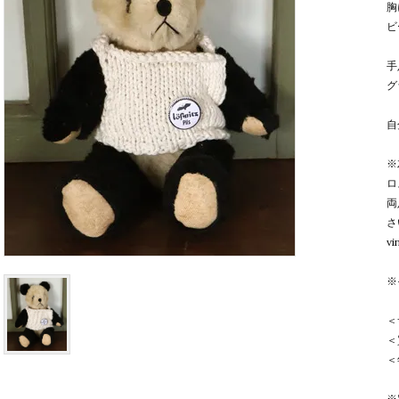
胸
ビ
手
グ
自
※
ロ
両
さ
v
※
＜
＜
＜
※