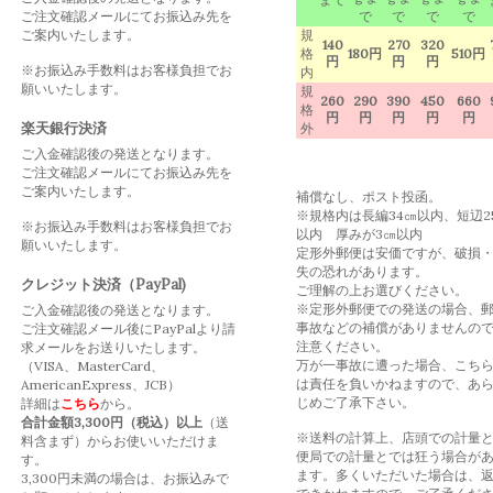
ご注文確認メールにてお振込み先を
で
で
で
で
ご案内いたします。
規
140
270
320
格
180円
510円
円
円
円
※お振込み手数料はお客様負担でお
内
願いいたします。
規
260
290
390
450
660
格
円
円
円
円
円
楽天銀行決済
外
ご入金確認後の発送となります。
ご注文確認メールにてお振込み先を
ご案内いたします。
補償なし、ポスト投函。
※規格内は長編34㎝以内、短辺2
※お振込み手数料はお客様負担でお
以内 厚みが3㎝以内
願いいたします。
定形外郵便は安価ですが、破損
失の恐れがあります。
クレジット決済（PayPal)
ご理解の上お選びください。
※定形外郵便での発送の場合、
ご入金確認後の発送となります。
事故などの補償がありませんの
ご注文確認メール後にPayPalより請
注意ください。
求メールをお送りいたします。
万が一事故に遭った場合、こち
（VISA、MasterCard、
は責任を負いかねますので、あ
AmericanExpress、JCB）
じめご了承下さい。
詳細は
こちら
から。
合計金額3,300円（税込）以上
（送
※送料の計算上、店頭での計量
料含まず）からお使いいただけま
便局での計量とでは狂う場合が
す。
ます。多くいただいた場合は、
3,300円未満の場合は、お振込みで