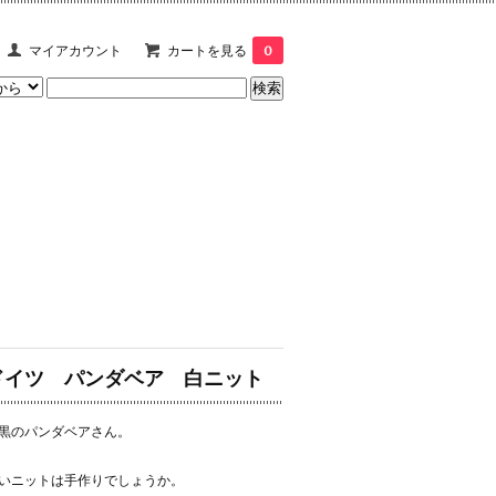
マイアカウント
カートを見る
0
ドイツ パンダベア 白ニット
黒のパンダベアさん。
いニットは手作りでしょうか。