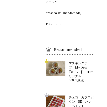
ミーシャ
artist zakka（handomade)
Price down
Recommended
マスキングテー
プ My Dear
Teddy [Lottiオ
リジナル]
660円(税込)
チェコ ガラスボ
タン RE ハン
ドペイント