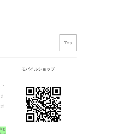
Top
モバイルショップ
、ご
しま
クポ
1kｇ
まで