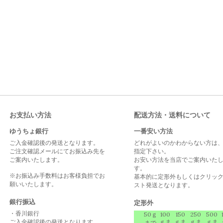
お支払い方法
配送方法・送料について
ゆうちょ銀行
一番安い方法
ご入金確認後の発送となります。
どれがよいのかわからない方は
ご注文確認メールにてお振込み先を
指定下さい。
ご案内いたします。
お安い方法を当店でご案内いた
す。
※お振込み手数料はお客様負担でお
基本的に定形外もしくはクリッ
願いいたします。
スト発送となります。
銀行振込
定形外
・香川銀行
50ｇ
100
150
250
500
ご入金確認後の発送となります。
ｇま
ｇま
ｇま
ｇま
まで