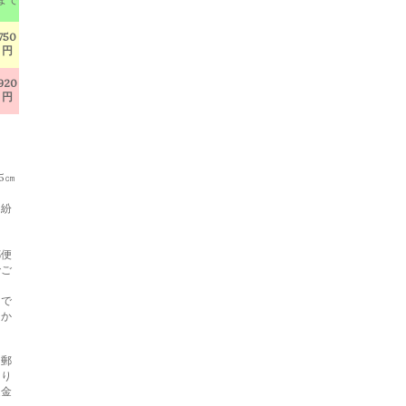
750
円
920
円
5㎝
・紛
郵便
でご
らで
らか
と郵
あり
返金