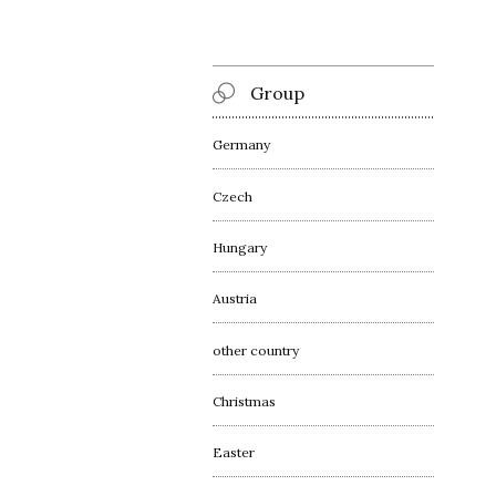
Group
Germany
Czech
Hungary
Austria
other country
Christmas
Easter