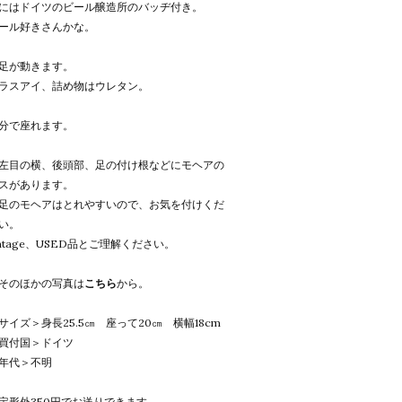
にはドイツのビール醸造所のバッヂ付き。
ール好きさんかな。
足が動きます。
ラスアイ、詰め物はウレタン。
分で座れます。
左目の横、後頭部、足の付け根などにモヘアの
スがあります。
足のモヘアはとれやすいので、お気を付けくだ
い。
intage、USED品とご理解ください。
そのほかの写真は
こちら
から。
サイズ＞身長25.5㎝ 座って20㎝ 横幅18cm
買付国＞ドイツ
年代＞不明
定形外350円でお送りできます。