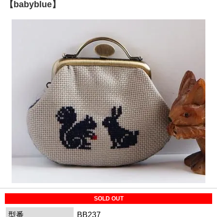
【babyblue】
SOLD OUT
型番
BB237