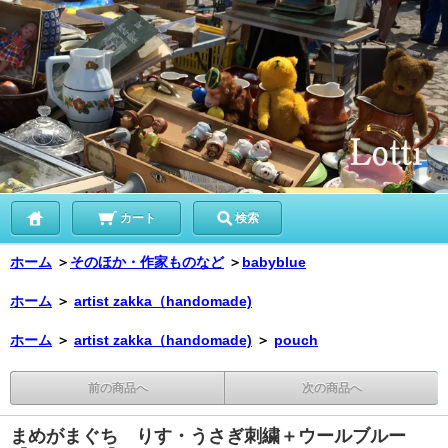
カート
検索
ホーム
＞
そのほか・作家ものなど
＞
babyblue
ホーム
＞
artist zakka（handomade)
ホーム
＞
artist zakka（handomade)
＞
pouch
前の商品へ
次の商品へ
まめがまぐち りす・うさぎ刺繍＋ウールブルー