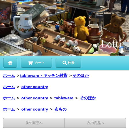
カート
検索
ホーム
＞
tableware・キッチン雑貨
＞
そのほか
ホーム
＞
other country
ホーム
＞
other country
＞
tableware
＞
そのほか
ホーム
＞
other country
＞
布もの
前の商品へ
次の商品へ