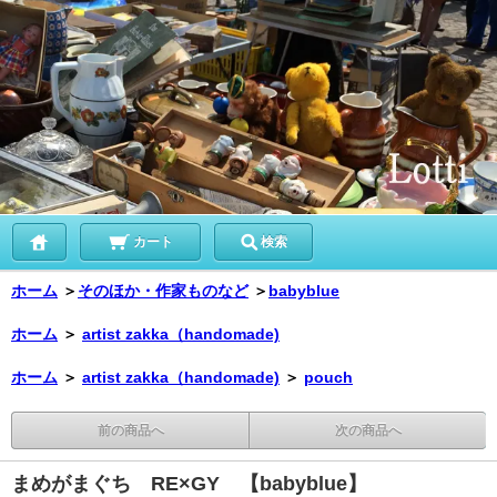
カート
検索
ホーム
＞
そのほか・作家ものなど
＞
babyblue
ホーム
＞
artist zakka（handomade)
ホーム
＞
artist zakka（handomade)
＞
pouch
前の商品へ
次の商品へ
まめがまぐち RE×GY 【babyblue】