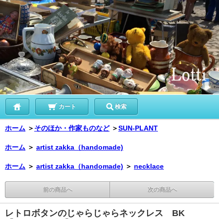
カート
検索
ホーム
＞
そのほか・作家ものなど
＞
SUN-PLANT
ホーム
＞
artist zakka（handomade)
ホーム
＞
artist zakka（handomade)
＞
necklace
前の商品へ
次の商品へ
レトロボタンのじゃらじゃらネックレス BK