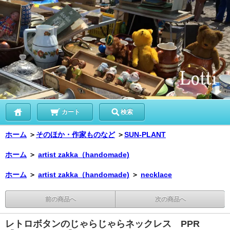
カート
検索
ホーム
＞
そのほか・作家ものなど
＞
SUN-PLANT
ホーム
＞
artist zakka（handomade)
ホーム
＞
artist zakka（handomade)
＞
necklace
前の商品へ
次の商品へ
レトロボタンのじゃらじゃらネックレス PPR