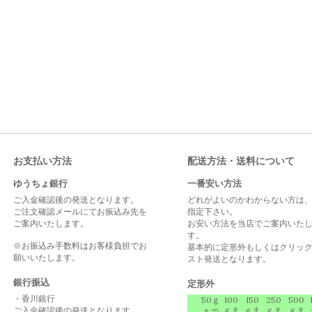
お支払い方法
配送方法・送料について
ゆうちょ銀行
一番安い方法
ご入金確認後の発送となります。
どれがよいのかわからない方は
ご注文確認メールにてお振込み先を
指定下さい。
ご案内いたします。
お安い方法を当店でご案内いた
す。
※お振込み手数料はお客様負担でお
基本的に定形外もしくはクリッ
願いいたします。
スト発送となります。
銀行振込
定形外
・香川銀行
50ｇ
100
150
250
500
ご入金確認後の発送となります。
ｇま
ｇま
ｇま
ｇま
まで