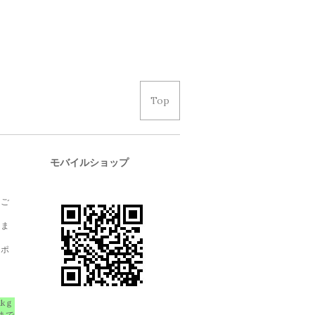
Top
モバイルショップ
、ご
しま
クポ
1kｇ
まで