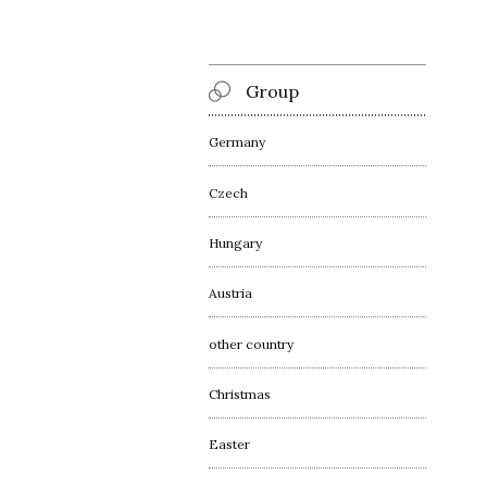
Group
Germany
Czech
Hungary
Austria
other country
Christmas
Easter