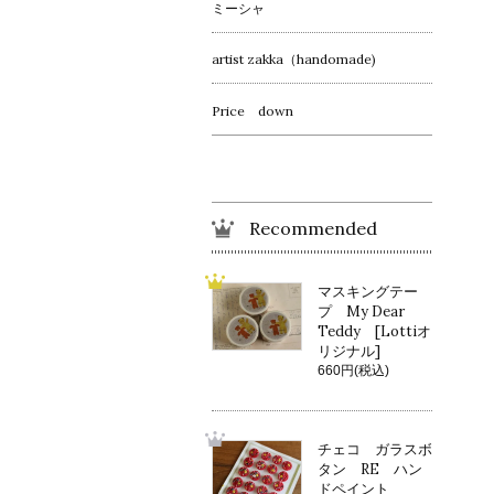
ミーシャ
artist zakka（handomade)
Price down
Recommended
マスキングテー
プ My Dear
Teddy [Lottiオ
リジナル]
660円(税込)
チェコ ガラスボ
タン RE ハン
ドペイント