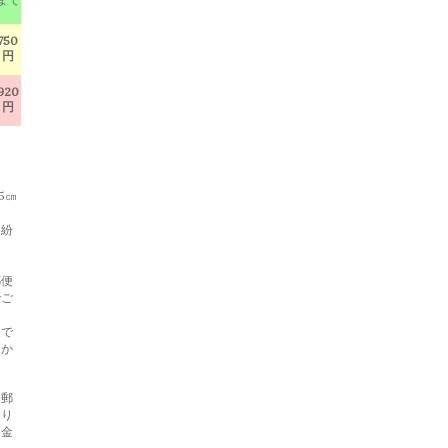
750
円
920
円
5㎝
・紛
郵便
でご
らで
らか
と郵
あり
返金