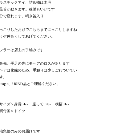
ラスチックアイ、詰め物は木毛
足首が動きます。稼働もいいです
分で座れます。鳴き笛入り
っこりしたお顔でこちらまでにっこりしますね
うぞ仲良くしてあげてください。
フラーは店主の手編みです
鼻先、手足の先にモヘアのロスがあります
ヘアは化繊のため、手触りは少しごわついてい
す。
intage、USED品とご理解ください。
サイズ＞身長51㎝ 座って39㎝ 横幅31㎝
買付国＞ドイツ
宅急便のみのお届けです