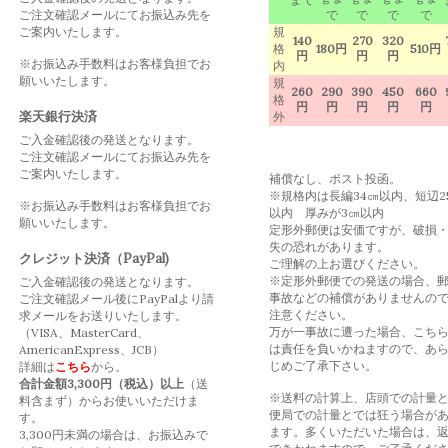
ご注文確認メールにてお振込み先を
で
で
で
で
ご案内いたします。
規
140
270
320
格
180円
510円
円
円
円
※お振込み手数料はお客様負担でお
内
願いいたします。
規
260
290
390
450
660
格
円
円
円
円
円
楽天銀行決済
外
ご入金確認後の発送となります。
ご注文確認メールにてお振込み先を
ご案内いたします。
補償なし、ポスト投函。
※規格内は長編34㎝以内、短辺2
※お振込み手数料はお客様負担でお
以内 厚みが3㎝以内
願いいたします。
定形外郵便は安価ですが、破損
失の恐れがあります。
クレジット決済（PayPal)
ご理解の上お選びください。
※定形外郵便での発送の場合、
ご入金確認後の発送となります。
事故などの補償がありませんの
ご注文確認メール後にPayPalより請
注意ください。
求メールをお送りいたします。
万が一事故に遭った場合、こち
（VISA、MasterCard、
は責任を負いかねますので、あ
AmericanExpress、JCB）
じめご了承下さい。
詳細は
こちら
から。
合計金額3,300円（税込）以上
（送
※送料の計算上、店頭での計量
料含まず）からお使いいただけま
便局での計量とでは狂う場合が
す。
ます。多くいただいた場合は、
3,300円未満の場合は、お振込みで