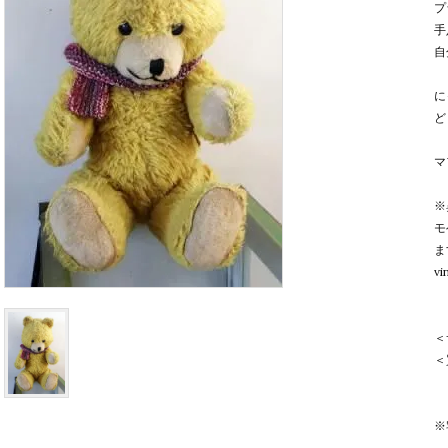
プ
手
自
に
ど
マ
※
モ
ま
v
＜
＜
※