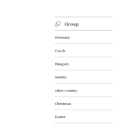
Group
Germany
Czech
Hungary
Austria
other country
Christmas
Easter