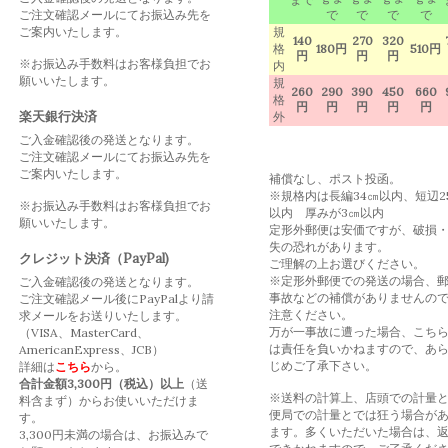
ご注文確認メールにてお振込み先を
で
で
で
で
ご案内いたします。
規
140
270
320
格
180円
510円
円
円
円
※お振込み手数料はお客様負担でお
内
願いいたします。
規
260
290
390
450
660
格
円
円
円
円
円
楽天銀行決済
外
ご入金確認後の発送となります。
ご注文確認メールにてお振込み先を
ご案内いたします。
補償なし、ポスト投函。
※規格内は長編34㎝以内、短辺2
※お振込み手数料はお客様負担でお
以内 厚みが3㎝以内
願いいたします。
定形外郵便は安価ですが、破損
失の恐れがあります。
クレジット決済（PayPal)
ご理解の上お選びください。
※定形外郵便での発送の場合、
ご入金確認後の発送となります。
事故などの補償がありませんの
ご注文確認メール後にPayPalより請
注意ください。
求メールをお送りいたします。
万が一事故に遭った場合、こち
（VISA、MasterCard、
は責任を負いかねますので、あ
AmericanExpress、JCB）
じめご了承下さい。
詳細は
こちら
から。
合計金額3,300円（税込）以上
（送
※送料の計算上、店頭での計量
料含まず）からお使いいただけま
便局での計量とでは狂う場合が
す。
ます。多くいただいた場合は、
3,300円未満の場合は、お振込みで