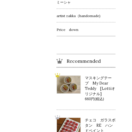
ミーシャ
artist zakka（handomade)
Price down
Recommended
マスキングテー
プ My Dear
Teddy [Lottiオ
リジナル]
660円(税込)
チェコ ガラスボ
タン RE ハン
ドペイント