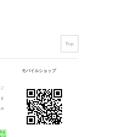
Top
モバイルショップ
、ご
しま
クポ
1kｇ
まで