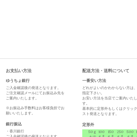
お支払い方法
配送方法・送料について
ゆうちょ銀行
一番安い方法
ご入金確認後の発送となります。
どれがよいのかわからない方は
ご注文確認メールにてお振込み先を
指定下さい。
ご案内いたします。
お安い方法を当店でご案内いた
す。
※お振込み手数料はお客様負担でお
基本的に定形外もしくはクリッ
願いいたします。
スト発送となります。
銀行振込
定形外
・香川銀行
50ｇ
100
150
250
500
ご入金確認後の発送となります。
ｇま
ｇま
ｇま
ｇま
まで