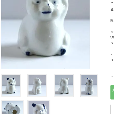
手
愛
陶
※
U
う
＜
＜
※