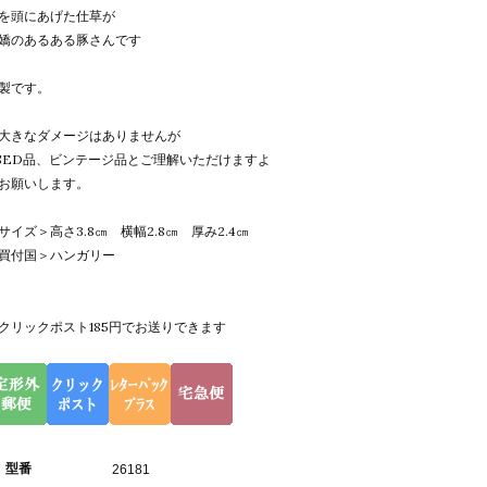
を頭にあげた仕草が
嬌のあるある豚さんです
製です。
大きなダメージはありませんが
SED品、ビンテージ品とご理解いただけますよ
お願いします。
サイズ＞高さ3.8㎝ 横幅2.8㎝ 厚み2.4㎝
買付国＞ハンガリー
クリックポスト185円でお送りできます
型番
26181