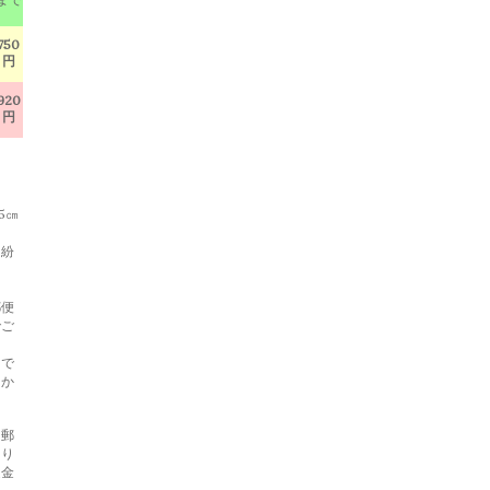
750
円
920
円
5㎝
・紛
郵便
でご
らで
らか
と郵
あり
返金