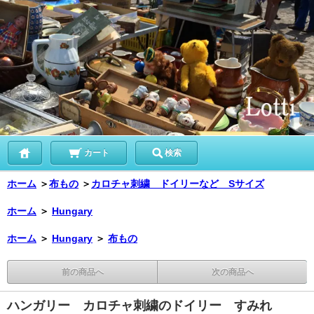
カート
検索
ホーム
＞
布もの
＞
カロチャ刺繍 ドイリーなど Sサイズ
ホーム
＞
Hungary
ホーム
＞
Hungary
＞
布もの
前の商品へ
次の商品へ
ハンガリー カロチャ刺繍のドイリー すみれ