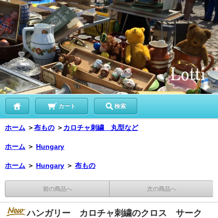
カート
検索
ホーム
＞
布もの
＞
カロチャ刺繍 丸型など
ホーム
＞
Hungary
ホーム
＞
Hungary
＞
布もの
前の商品へ
次の商品へ
ハンガリー カロチャ刺繍のクロス サーク