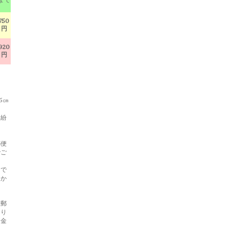
750
円
920
円
5㎝
・紛
郵便
でご
らで
らか
と郵
あり
返金