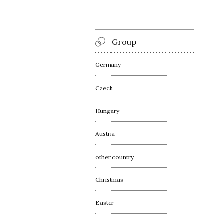
Group
Germany
Czech
Hungary
Austria
other country
Christmas
Easter