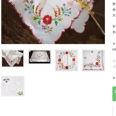
色
赤
大
手
手
※
U
＜
＜
※