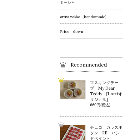
ミーシャ
artist zakka（handomade)
Price down
Recommended
マスキングテー
プ My Dear
Teddy [Lottiオ
リジナル]
660円(税込)
チェコ ガラスボ
タン RE ハン
ドペイント