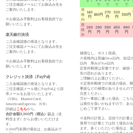
ご注文確認メールにてお振込み先を
で
で
で
で
ご案内いたします。
規
140
270
320
格
180円
510円
円
円
円
※お振込み手数料はお客様負担でお
内
願いいたします。
規
260
290
390
450
660
格
円
円
円
円
円
楽天銀行決済
外
ご入金確認後の発送となります。
ご注文確認メールにてお振込み先を
ご案内いたします。
補償なし、ポスト投函。
※規格内は長編34㎝以内、短辺2
※お振込み手数料はお客様負担でお
以内 厚みが3㎝以内
願いいたします。
定形外郵便は安価ですが、破損
失の恐れがあります。
クレジット決済（PayPal)
ご理解の上お選びください。
※定形外郵便での発送の場合、
ご入金確認後の発送となります。
事故などの補償がありませんの
ご注文確認メール後にPayPalより請
注意ください。
求メールをお送りいたします。
万が一事故に遭った場合、こち
（VISA、MasterCard、
は責任を負いかねますので、あ
AmericanExpress、JCB）
じめご了承下さい。
詳細は
こちら
から。
合計金額3,300円（税込）以上
（送
※送料の計算上、店頭での計量
料含まず）からお使いいただけま
便局での計量とでは狂う場合が
す。
ます。多くいただいた場合は、
3,300円未満の場合は、お振込みで