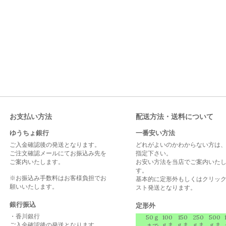
お支払い方法
配送方法・送料について
ゆうちょ銀行
一番安い方法
ご入金確認後の発送となります。
どれがよいのかわからない方は
ご注文確認メールにてお振込み先を
指定下さい。
ご案内いたします。
お安い方法を当店でご案内いた
す。
※お振込み手数料はお客様負担でお
基本的に定形外もしくはクリッ
願いいたします。
スト発送となります。
銀行振込
定形外
・香川銀行
50ｇ
100
150
250
500
ご入金確認後の発送となります。
ｇま
ｇま
ｇま
ｇま
まで