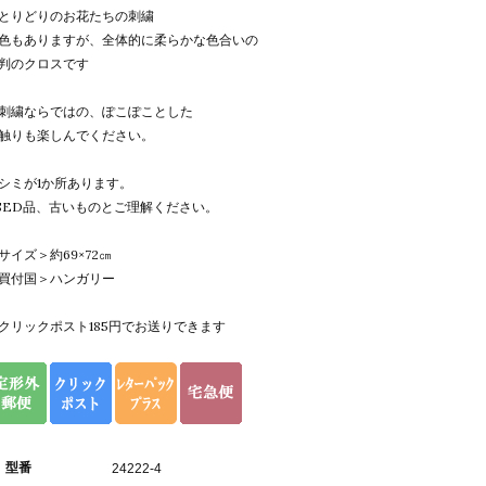
とりどりのお花たちの刺繍
色もありますが、全体的に柔らかな色合いの
判のクロスです
刺繍ならではの、ぽこぽことした
触りも楽しんでください。
シミが1か所あります。
SED品、古いものとご理解ください。
サイズ＞約69×72㎝
買付国＞ハンガリー
クリックポスト185円でお送りできます
型番
24222-4