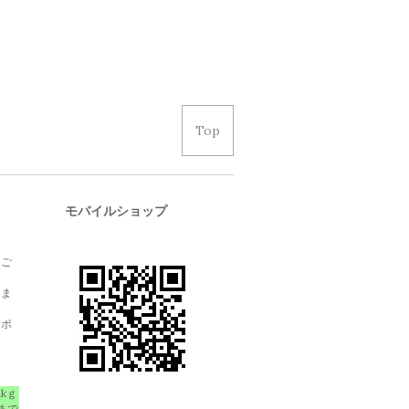
Top
モバイルショップ
、ご
しま
クポ
1kｇ
まで