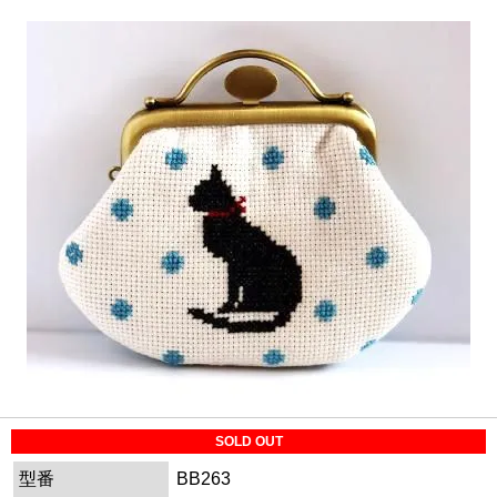
SOLD OUT
型番
BB263