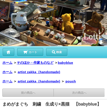
カート
検索
ホーム
＞
そのほか・作家ものなど
＞
babyblue
ホーム
＞
artist zakka（handomade)
ホーム
＞
artist zakka（handomade)
＞
pouch
前の商品へ
次の商品へ
まめがまぐち 刺繍 生成り×黒猫 【babyblue】