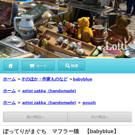
カート
検索
ホーム
＞
そのほか・作家ものなど
＞
babyblue
ホーム
＞
artist zakka（handomade)
ホーム
＞
artist zakka（handomade)
＞
pouch
前の商品へ
次の商品へ
ぽってりがまぐち マフラー猫 【babyblue】