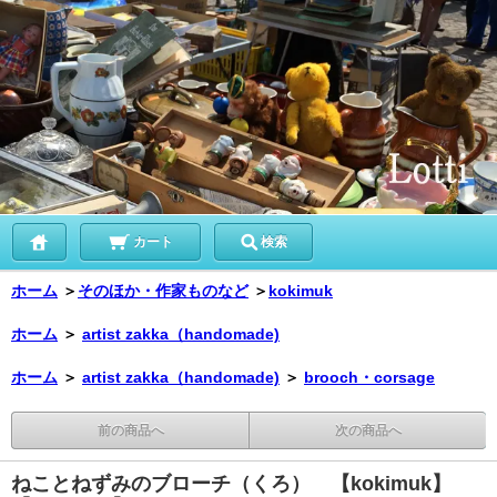
カート
検索
ホーム
＞
そのほか・作家ものなど
＞
kokimuk
ホーム
＞
artist zakka（handomade)
ホーム
＞
artist zakka（handomade)
＞
brooch・corsage
前の商品へ
次の商品へ
ねことねずみのブローチ（くろ） 【kokimuk】