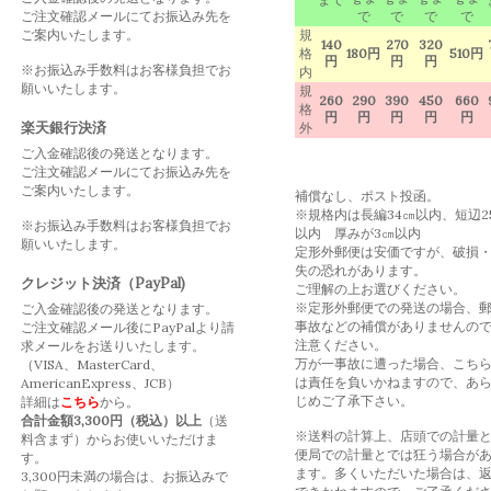
ご注文確認メールにてお振込み先を
で
で
で
で
ご案内いたします。
規
140
270
320
格
180円
510円
円
円
円
※お振込み手数料はお客様負担でお
内
願いいたします。
規
260
290
390
450
660
格
円
円
円
円
円
楽天銀行決済
外
ご入金確認後の発送となります。
ご注文確認メールにてお振込み先を
ご案内いたします。
補償なし、ポスト投函。
※規格内は長編34㎝以内、短辺2
※お振込み手数料はお客様負担でお
以内 厚みが3㎝以内
願いいたします。
定形外郵便は安価ですが、破損
失の恐れがあります。
クレジット決済（PayPal)
ご理解の上お選びください。
※定形外郵便での発送の場合、
ご入金確認後の発送となります。
事故などの補償がありませんの
ご注文確認メール後にPayPalより請
注意ください。
求メールをお送りいたします。
万が一事故に遭った場合、こち
（VISA、MasterCard、
は責任を負いかねますので、あ
AmericanExpress、JCB）
じめご了承下さい。
詳細は
こちら
から。
合計金額3,300円（税込）以上
（送
※送料の計算上、店頭での計量
料含まず）からお使いいただけま
便局での計量とでは狂う場合が
す。
ます。多くいただいた場合は、
3,300円未満の場合は、お振込みで