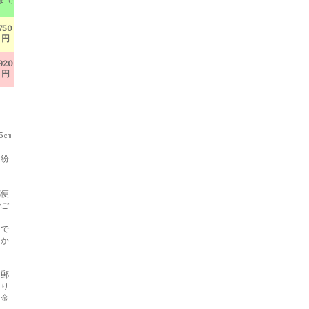
750
円
920
円
5㎝
・紛
郵便
でご
らで
らか
と郵
あり
返金