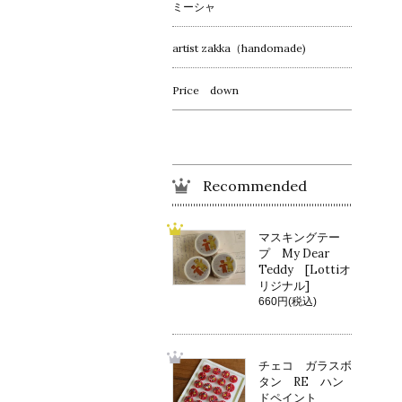
ミーシャ
artist zakka（handomade)
Price down
Recommended
マスキングテー
プ My Dear
Teddy [Lottiオ
リジナル]
660円(税込)
チェコ ガラスボ
タン RE ハン
ドペイント