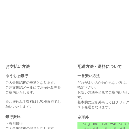
お支払い方法
配送方法・送料について
ゆうちょ銀行
一番安い方法
ご入金確認後の発送となります。
どれがよいのかわからない方は
ご注文確認メールにてお振込み先を
指定下さい。
ご案内いたします。
お安い方法を当店でご案内いた
す。
※お振込み手数料はお客様負担でお
基本的に定形外もしくはクリッ
願いいたします。
スト発送となります。
銀行振込
定形外
・香川銀行
50ｇ
100
150
250
500
ご入金確認後の発送となります。
ｇま
ｇま
ｇま
ｇま
まで