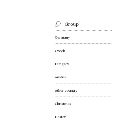
Group
Germany
Czech
Hungary
Austria
other country
Christmas
Easter