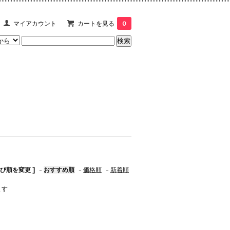
マイアカウント
カートを見る
0
並び順を変更 ]
-
おすすめ順
-
価格順
-
新着順
ます