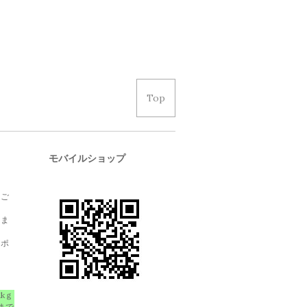
Top
モバイルショップ
、ご
しま
クポ
1kｇ
まで