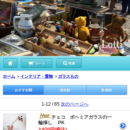
カート
検索
ホーム
＞
インテリア・置物
＞
ガラスもの
おすすめ順
価格順
新着順
1-12 / 65
次のページへ
チェコ ボヘミアガラスの一
輪挿し PK
2,970円(税込)