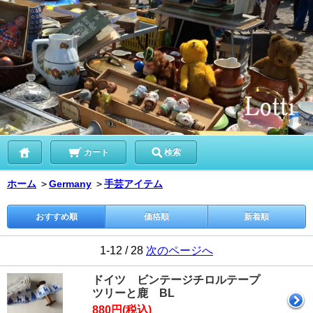
カート
検索
ホーム
＞
Germany
＞
手芸アイテム
おすすめ順
価格順
新着順
1-12 / 28
次のページへ
ドイツ ビンテージチロルテープ
ツリーと鹿 BL
880円(税込)