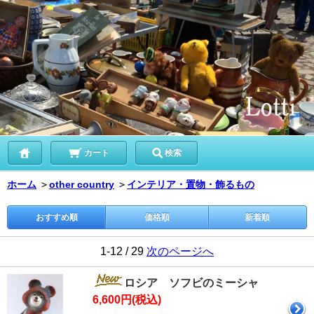
カート
検索
ホーム
＞
other country
＞
インテリア・置物・飾るもの
おすすめ順
価格順
新着順
1-12 / 29
次のページへ
ロシア ソフビのミーシャ
6,600円(税込)