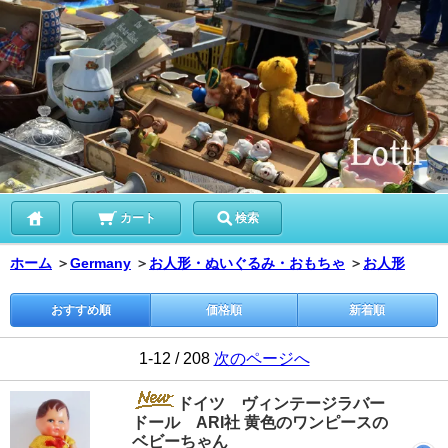
カート
検索
ホーム
＞
Germany
＞
お人形・ぬいぐるみ・おもちゃ
＞
お人形
おすすめ順
価格順
新着順
1-12 / 208
次のページへ
ドイツ ヴィンテージラバー
ドール ARI社 黄色のワンピースの
ベビーちゃん