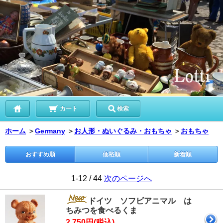
カート
検索
ホーム
＞
Germany
＞
お人形・ぬいぐるみ・おもちゃ
＞
おもちゃ
おすすめ順
価格順
新着順
1-12 / 44
次のページへ
ドイツ ソフビアニマル は
ちみつを食べるくま
2,750円(税込)