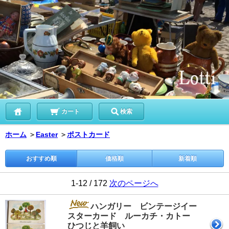
カート
検索
ホーム
＞
Easter
＞
ポストカード
おすすめ順
価格順
新着順
1-12 / 172
次のページへ
ハンガリー ビンテージイー
スターカード ルーカチ・カトー
ひつじと羊飼い