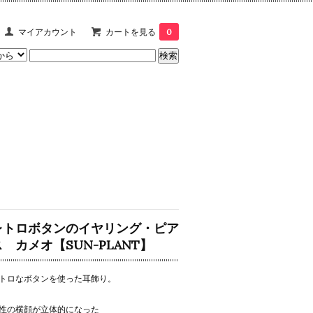
マイアカウント
カートを見る
0
レトロボタンのイヤリング・ピア
ス カメオ【SUN-PLANT】
トロなボタンを使った耳飾り。
性の横顔が立体的になった