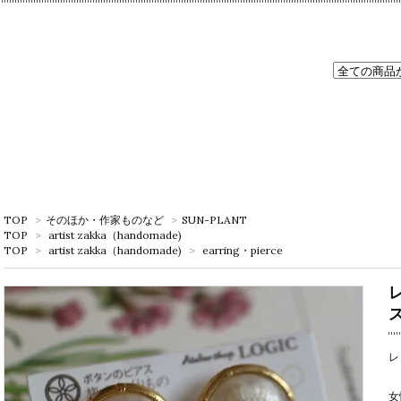
TOP
>
そのほか・作家ものなど
>
SUN-PLANT
TOP
>
artist zakka（handomade)
TOP
>
artist zakka（handomade)
>
earring・pierce
レ
女