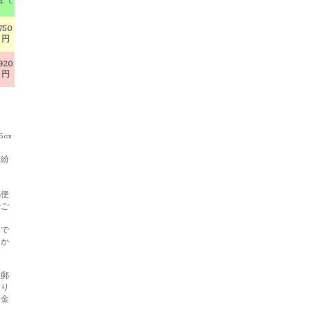
750
円
920
円
5㎝
・紛
郵便
でご
らで
らか
と郵
あり
返金