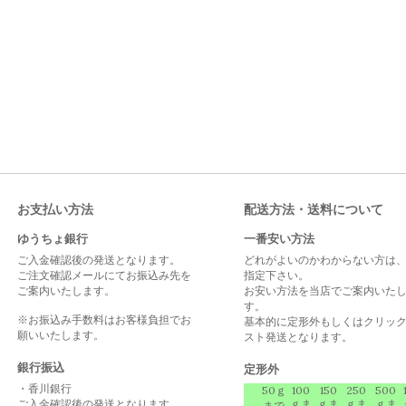
お支払い方法
配送方法・送料について
ゆうちょ銀行
一番安い方法
ご入金確認後の発送となります。
どれがよいのかわからない方は
ご注文確認メールにてお振込み先を
指定下さい。
ご案内いたします。
お安い方法を当店でご案内いた
す。
※お振込み手数料はお客様負担でお
基本的に定形外もしくはクリッ
願いいたします。
スト発送となります。
銀行振込
定形外
・香川銀行
50ｇ
100
150
250
500
ご入金確認後の発送となります。
ｇま
ｇま
ｇま
ｇま
まで