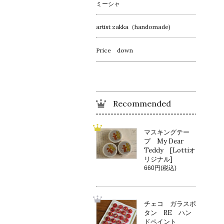
ミーシャ
artist zakka（handomade)
Price down
Recommended
マスキングテー
プ My Dear
Teddy [Lottiオ
リジナル]
660円(税込)
チェコ ガラスボ
タン RE ハン
ドペイント