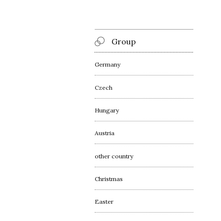
Group
Germany
Czech
Hungary
Austria
other country
Christmas
Easter