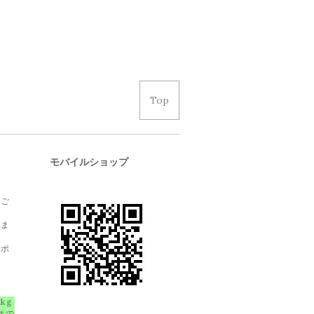
Top
モバイルショップ
、ご
しま
クポ
1kｇ
まで