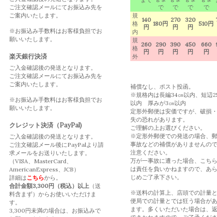
ご注文確認メールにてお振込み先を
で
で
で
で
ご案内いたします。
規
140
270
320
格
180円
510円
円
円
円
※お振込み手数料はお客様負担でお
内
願いいたします。
規
260
290
390
450
660
格
円
円
円
円
円
楽天銀行決済
外
ご入金確認後の発送となります。
ご注文確認メールにてお振込み先を
ご案内いたします。
補償なし、ポスト投函。
※規格内は長編34㎝以内、短辺2
※お振込み手数料はお客様負担でお
以内 厚みが3㎝以内
願いいたします。
定形外郵便は安価ですが、破損
失の恐れがあります。
クレジット決済（PayPal)
ご理解の上お選びください。
※定形外郵便での発送の場合、
ご入金確認後の発送となります。
事故などの補償がありませんの
ご注文確認メール後にPayPalより請
注意ください。
求メールをお送りいたします。
万が一事故に遭った場合、こち
（VISA、MasterCard、
は責任を負いかねますので、あ
AmericanExpress、JCB）
じめご了承下さい。
詳細は
こちら
から。
合計金額3,300円（税込）以上
（送
※送料の計算上、店頭での計量
料含まず）からお使いいただけま
便局での計量とでは狂う場合が
す。
ます。多くいただいた場合は、
3,300円未満の場合は、お振込みで