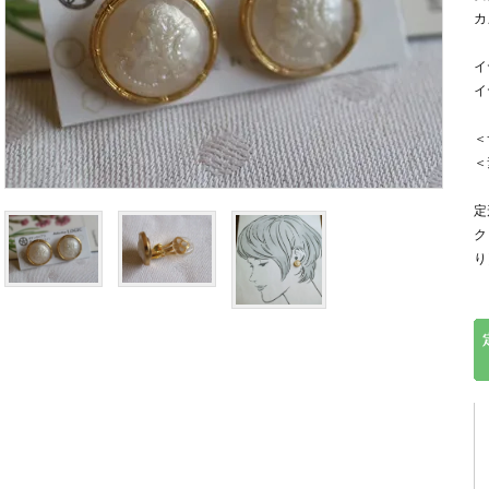
カ
イ
イ
＜
＜
定
ク
り