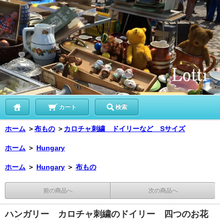
カート
検索
ホーム
＞
布もの
＞
カロチャ刺繍 ドイリーなど Sサイズ
ホーム
＞
Hungary
ホーム
＞
Hungary
＞
布もの
前の商品へ
次の商品へ
ハンガリー カロチャ刺繍のドイリー 四つのお花