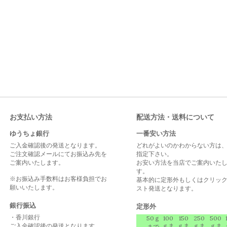
お支払い方法
配送方法・送料について
ゆうちょ銀行
一番安い方法
ご入金確認後の発送となります。
どれがよいのかわからない方は
ご注文確認メールにてお振込み先を
指定下さい。
ご案内いたします。
お安い方法を当店でご案内いた
す。
※お振込み手数料はお客様負担でお
基本的に定形外もしくはクリッ
願いいたします。
スト発送となります。
銀行振込
定形外
・香川銀行
50ｇ
100
150
250
500
ご入金確認後の発送となります。
ｇま
ｇま
ｇま
ｇま
まで