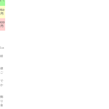
750
円
920
円
5㎝
・紛
郵便
でご
らで
らか
と郵
あり
返金