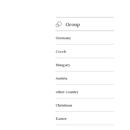
Group
Germany
Czech
Hungary
Austria
other country
Christmas
Easter