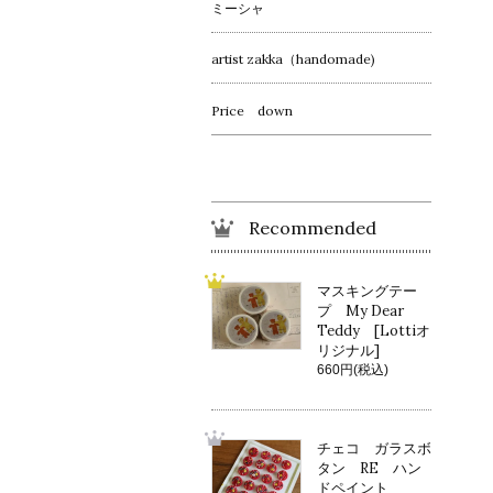
ミーシャ
artist zakka（handomade)
Price down
Recommended
マスキングテー
プ My Dear
Teddy [Lottiオ
リジナル]
660円(税込)
チェコ ガラスボ
タン RE ハン
ドペイント