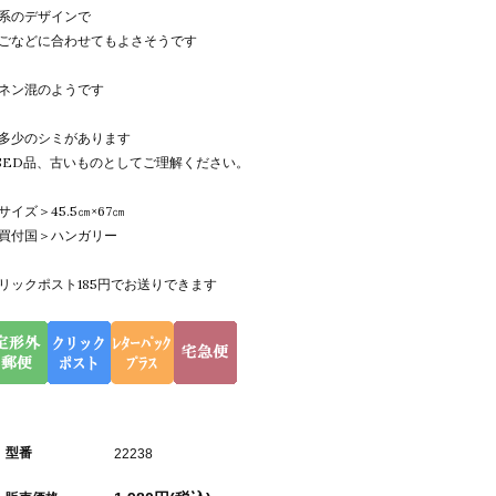
系のデザインで
ごなどに合わせてもよさそうです
ネン混のようです
多少のシミがあります
SED品、古いものとしてご理解ください。
サイズ＞45.5㎝×67㎝
買付国＞ハンガリー
リックポスト185円でお送りできます
型番
22238