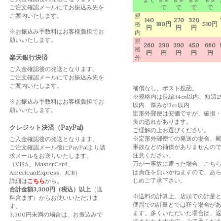
ご注文確認メールにてお振込み先を
で
で
で
で
ご案内いたします。
規
140
270
320
格
180円
510円
円
円
円
※お振込み手数料はお客様負担でお
内
願いいたします。
規
260
290
390
450
660
格
円
円
円
円
円
楽天銀行決済
外
ご入金確認後の発送となります。
ご注文確認メールにてお振込み先を
ご案内いたします。
補償なし、ポスト投函。
※規格内は長編34㎝以内、短辺2
※お振込み手数料はお客様負担でお
以内 厚みが3㎝以内
願いいたします。
定形外郵便は安価ですが、破損
失の恐れがあります。
クレジット決済（PayPal)
ご理解の上お選びください。
※定形外郵便での発送の場合、
ご入金確認後の発送となります。
事故などの補償がありませんの
ご注文確認メール後にPayPalより請
注意ください。
求メールをお送りいたします。
万が一事故に遭った場合、こち
（VISA、MasterCard、
は責任を負いかねますので、あ
AmericanExpress、JCB）
じめご了承下さい。
詳細は
こちら
から。
合計金額3,300円（税込）以上
（送
※送料の計算上、店頭での計量
料含まず）からお使いいただけま
便局での計量とでは狂う場合が
す。
ます。多くいただいた場合は、
3,300円未満の場合は、お振込みで