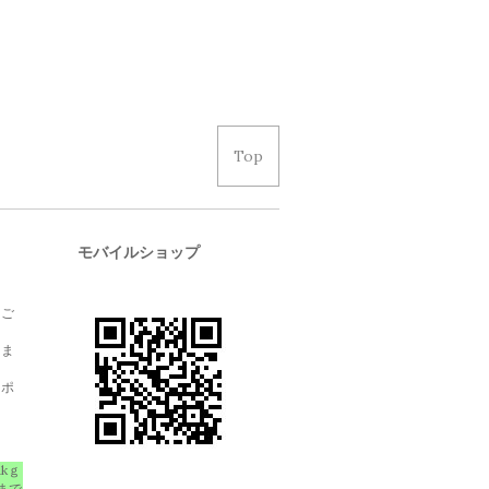
Top
モバイルショップ
、ご
しま
クポ
1kｇ
まで