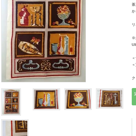
茶
か
リ
※
U
＜
＜
ク