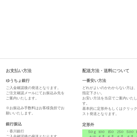
お支払い方法
配送方法・送料について
ゆうちょ銀行
一番安い方法
ご入金確認後の発送となります。
どれがよいのかわからない方は
ご注文確認メールにてお振込み先を
指定下さい。
ご案内いたします。
お安い方法を当店でご案内いた
す。
※お振込み手数料はお客様負担でお
基本的に定形外もしくはクリッ
願いいたします。
スト発送となります。
銀行振込
定形外
・香川銀行
50ｇ
100
150
250
500
ご入金確認後の発送となります。
ｇま
ｇま
ｇま
ｇま
まで