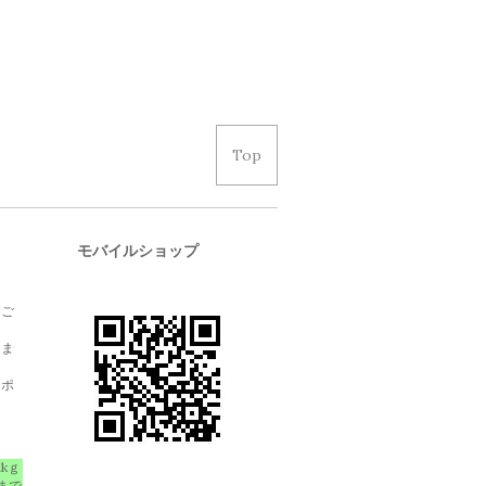
Top
モバイルショップ
、ご
しま
クポ
1kｇ
まで