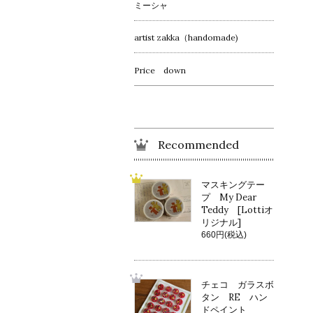
ミーシャ
artist zakka（handomade)
Price down
Recommended
マスキングテー
プ My Dear
Teddy [Lottiオ
リジナル]
660円(税込)
チェコ ガラスボ
タン RE ハン
ドペイント