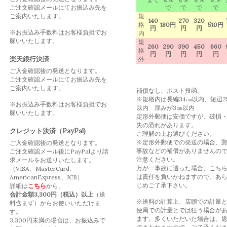
ご注文確認メールにてお振込み先を
で
で
で
で
ご案内いたします。
規
140
270
320
格
180円
510円
円
円
円
※お振込み手数料はお客様負担でお
内
願いいたします。
規
260
290
390
450
660
格
円
円
円
円
円
楽天銀行決済
外
ご入金確認後の発送となります。
ご注文確認メールにてお振込み先を
ご案内いたします。
補償なし、ポスト投函。
※規格内は長編34㎝以内、短辺2
※お振込み手数料はお客様負担でお
以内 厚みが3㎝以内
願いいたします。
定形外郵便は安価ですが、破損
失の恐れがあります。
クレジット決済（PayPal)
ご理解の上お選びください。
※定形外郵便での発送の場合、
ご入金確認後の発送となります。
事故などの補償がありませんの
ご注文確認メール後にPayPalより請
注意ください。
求メールをお送りいたします。
万が一事故に遭った場合、こち
（VISA、MasterCard、
は責任を負いかねますので、あ
AmericanExpress、JCB）
じめご了承下さい。
詳細は
こちら
から。
合計金額3,300円（税込）以上
（送
※送料の計算上、店頭での計量
料含まず）からお使いいただけま
便局での計量とでは狂う場合が
す。
ます。多くいただいた場合は、
3,300円未満の場合は、お振込みで