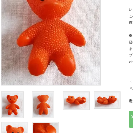
い
こ
自
※
経
ま
プ
v
＜
＜
定