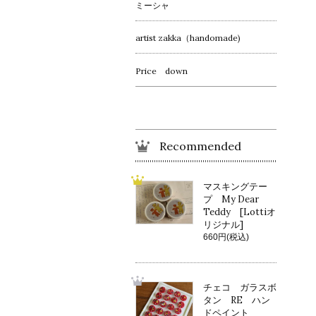
ミーシャ
artist zakka（handomade)
Price down
Recommended
マスキングテー
プ My Dear
Teddy [Lottiオ
リジナル]
660円(税込)
チェコ ガラスボ
タン RE ハン
ドペイント