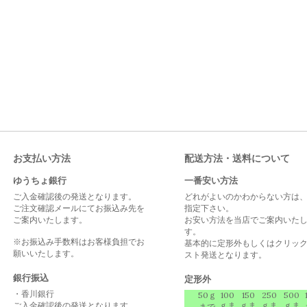
お支払い方法
配送方法・送料について
ゆうちょ銀行
一番安い方法
ご入金確認後の発送となります。
どれがよいのかわからない方は
ご注文確認メールにてお振込み先を
指定下さい。
ご案内いたします。
お安い方法を当店でご案内いた
す。
※お振込み手数料はお客様負担でお
基本的に定形外もしくはクリッ
願いいたします。
スト発送となります。
銀行振込
定形外
・香川銀行
50ｇ
100
150
250
500
ご入金確認後の発送となります。
ｇま
ｇま
ｇま
ｇま
まで