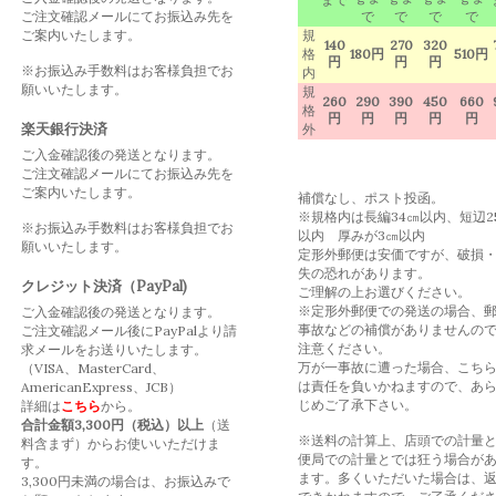
ご注文確認メールにてお振込み先を
で
で
で
で
ご案内いたします。
規
140
270
320
格
180円
510円
円
円
円
※お振込み手数料はお客様負担でお
内
願いいたします。
規
260
290
390
450
660
格
円
円
円
円
円
楽天銀行決済
外
ご入金確認後の発送となります。
ご注文確認メールにてお振込み先を
ご案内いたします。
補償なし、ポスト投函。
※規格内は長編34㎝以内、短辺2
※お振込み手数料はお客様負担でお
以内 厚みが3㎝以内
願いいたします。
定形外郵便は安価ですが、破損
失の恐れがあります。
クレジット決済（PayPal)
ご理解の上お選びください。
※定形外郵便での発送の場合、
ご入金確認後の発送となります。
事故などの補償がありませんの
ご注文確認メール後にPayPalより請
注意ください。
求メールをお送りいたします。
万が一事故に遭った場合、こち
（VISA、MasterCard、
は責任を負いかねますので、あ
AmericanExpress、JCB）
じめご了承下さい。
詳細は
こちら
から。
合計金額3,300円（税込）以上
（送
※送料の計算上、店頭での計量
料含まず）からお使いいただけま
便局での計量とでは狂う場合が
す。
ます。多くいただいた場合は、
3,300円未満の場合は、お振込みで