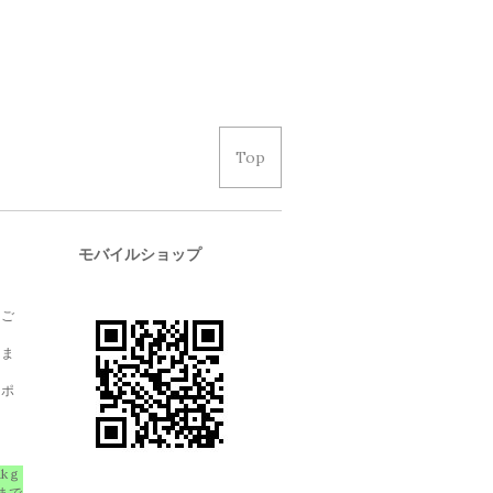
Top
モバイルショップ
、ご
しま
クポ
1kｇ
まで