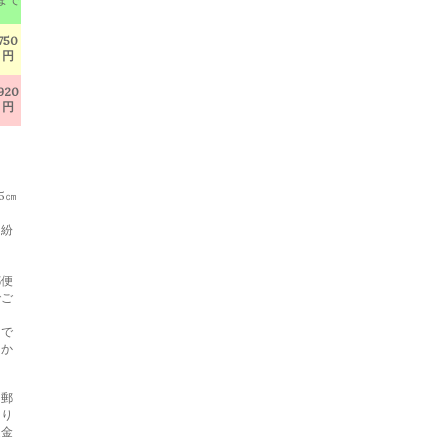
750
円
920
円
5㎝
・紛
郵便
でご
らで
らか
と郵
あり
返金