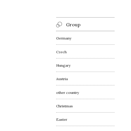
Group
Germany
Czech
Hungary
Austria
other country
Christmas
Easter