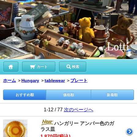
カート
検索
ホーム
＞
Hungary
＞
tablewear
＞
プレート
おすすめ順
価格順
新着順
1-12 / 77
次のページへ
ハンガリー アンバー色のガ
ラス皿
1,870円(税込)