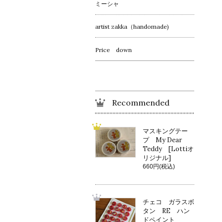
ミーシャ
artist zakka（handomade)
Price down
Recommended
マスキングテー
プ My Dear
Teddy [Lottiオ
リジナル]
660円(税込)
チェコ ガラスボ
タン RE ハン
ドペイント