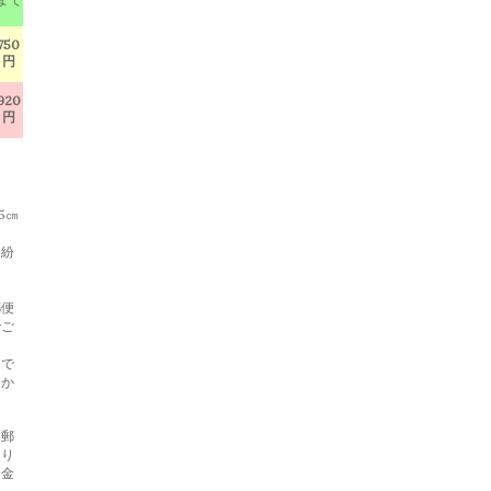
750
円
920
円
5㎝
・紛
郵便
でご
らで
らか
と郵
あり
返金