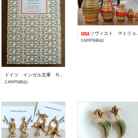
ソヴィエト マトリョーシカ だるま 5体 [18214]
3,600円(税込)
ドイツ インゼル文庫 No,249 「Therdor Storm」 1967年 [18219]
2,400円(税込)