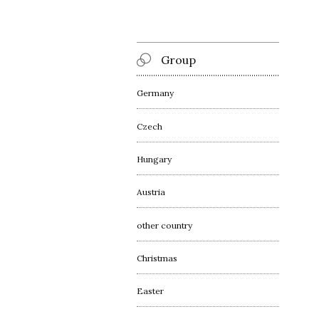
Group
Germany
Czech
Hungary
Austria
other country
Christmas
Easter