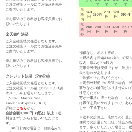
ご注文確認メールにてお振込み先を
で
で
で
で
ご案内いたします。
規
140
270
320
格
180円
510円
円
円
円
※お振込み手数料はお客様負担でお
内
願いいたします。
規
260
290
390
450
660
格
円
円
円
円
円
楽天銀行決済
外
ご入金確認後の発送となります。
ご注文確認メールにてお振込み先を
ご案内いたします。
補償なし、ポスト投函。
※規格内は長編34㎝以内、短辺2
※お振込み手数料はお客様負担でお
以内 厚みが3㎝以内
願いいたします。
定形外郵便は安価ですが、破損
失の恐れがあります。
クレジット決済（PayPal)
ご理解の上お選びください。
※定形外郵便での発送の場合、
ご入金確認後の発送となります。
事故などの補償がありませんの
ご注文確認メール後にPayPalより請
注意ください。
求メールをお送りいたします。
万が一事故に遭った場合、こち
（VISA、MasterCard、
は責任を負いかねますので、あ
AmericanExpress、JCB）
じめご了承下さい。
詳細は
こちら
から。
合計金額3,300円（税込）以上
（送
※送料の計算上、店頭での計量
料含まず）からお使いいただけま
便局での計量とでは狂う場合が
す。
ます。多くいただいた場合は、
3,300円未満の場合は、お振込みで