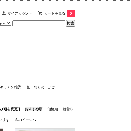
マイアカウント
カートを見る
0
re・キッチン雑貨
缶・箱もの・かご
並び順を変更 ]
-
おすすめ順
-
価格順
-
新着順
しています
次のページへ