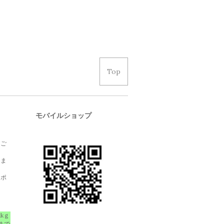
Top
モバイルショップ
、ご
しま
クポ
1kｇ
まで