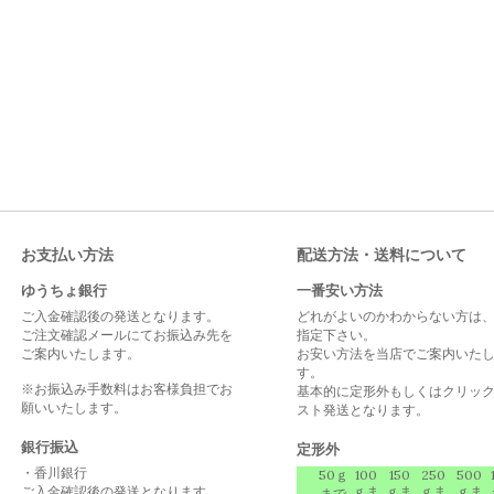
お支払い方法
配送方法・送料について
ゆうちょ銀行
一番安い方法
ご入金確認後の発送となります。
どれがよいのかわからない方は
ご注文確認メールにてお振込み先を
指定下さい。
ご案内いたします。
お安い方法を当店でご案内いた
す。
※お振込み手数料はお客様負担でお
基本的に定形外もしくはクリッ
願いいたします。
スト発送となります。
銀行振込
定形外
・香川銀行
50ｇ
100
150
250
500
ご入金確認後の発送となります。
ｇま
ｇま
ｇま
ｇま
まで